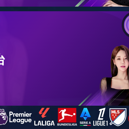
一体化电源系统
变电所综合自动化系统
能
应用领域
客户服务
关于九游娱乐（中国
加入九游娱乐（中国）官方网站