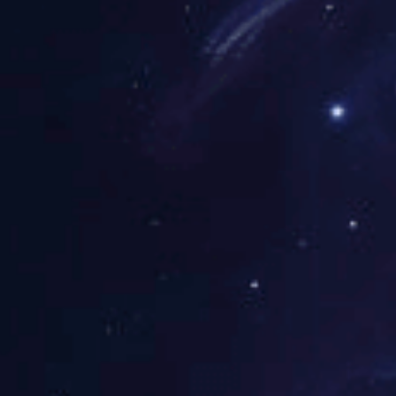
智能调度系统九游娱乐（中国）官方网站
|
云
