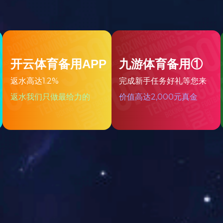
成”双碳“愿景