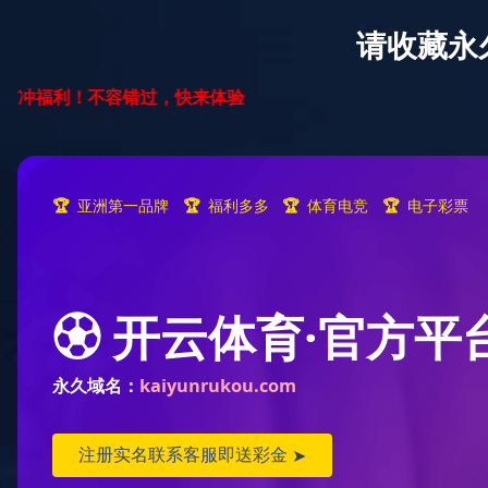
客户服务
客户服务
九游娱乐（中国）官方网站
产品中心
九游娱乐（中国）官方网站
工业互联网及智能制造


铁路供电九游娱乐（中国）官方网站
铁