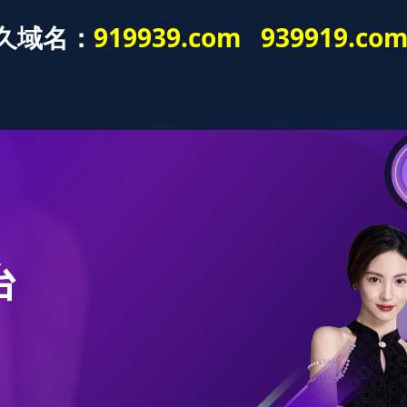
关于九游娱乐（中国）官方网站
关于九游娱乐（中国）官方网站
新闻中心
新闻中心
投资
投资
加入九游娱
加入九游娱
应用领域
客户服务
关于九游娱乐（中国
加入九游娱乐（中国）官方网站
轨道交通
铁路供电九游娱乐（中国）官方网站


相关九游娱乐（中国）官方网站
相关案
路供电九游娱乐（中国）官方网