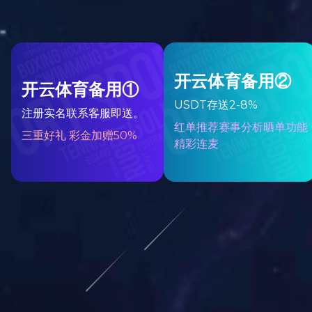
推动数字化转型 达
通过数字化手段，推动能源互联网建设
