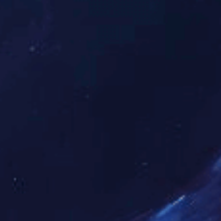
新能源及储能
工业互联网及智能制造