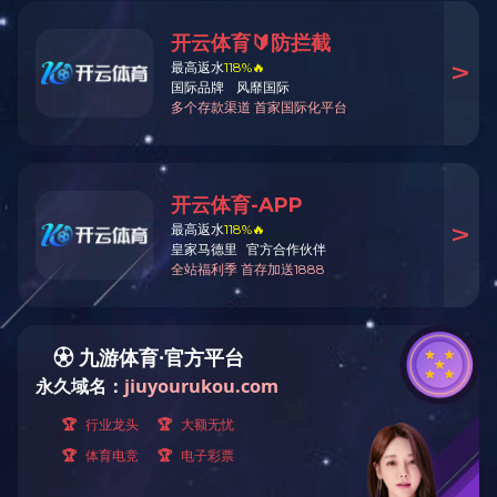
Ⅰ区主设备
Ⅱ区辅助设备二次系统
Ⅳ区智能巡检系统
相关案例