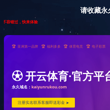
九游娱乐（中国）官方网站
产品中心
九游娱乐（中国）官方网站
工业互联网及智能制造


城市管理