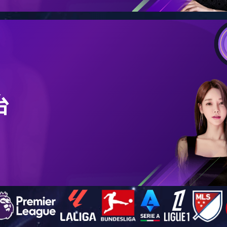
应急指挥系统
智慧城管
相关案例