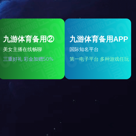
烟台市自来水有限公司二次供水智慧监控管理平台
结合贯彻管理规定精神，在“智慧水务”理念的指导
下，九游娱乐（中国）官方网站根据自来水公司的需
求，从实际出发，本着节约信息化建设成本，提升二
次供水设施标准化管理水平的...