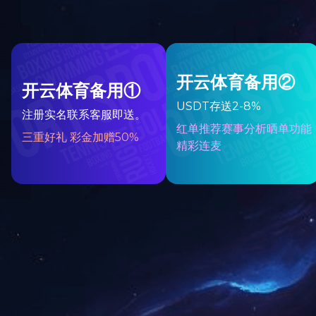
芝罘区老旧住宅区整治改造工程
近年来，随着社会经济和科学技术的飞速发展，城乡
居民的生活水平有了显著的提高，居住条件不断改
善，人们对安全技术防范的要求也越来越高，但是犯
罪手段也在不断变化。人们...
资料下载
营销与服务网络
联系九游娱乐（中国）官方网站