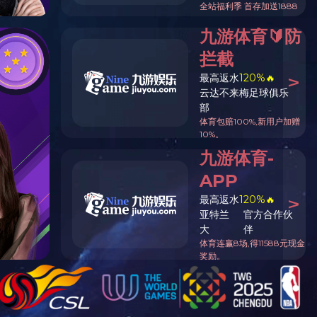
智慧可视化基础设施管理系统