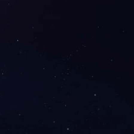
领域
关于九游娱乐（中国）官
方网站
公司概况
能源
荣誉资质
化工
组织架构
联系九游娱乐（中国）官方
事业
网站
能源