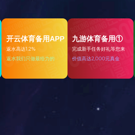
于支撑构建可弹性伸缩的分布式应用系统，并为其提供所需要的开
，从而便于在其上快速构建业务系统。
实现方式，便于平台模块的复用以及未来的“进化”，同时为第三