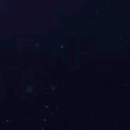
中国）官方网
产品中心
应用
调度及云化
电力
输变电自动化
清洁
智能配用电
石油
综合能源及虚拟电厂
交通
新能源及储能
公共
工业互联网及智能制造
园区
海外