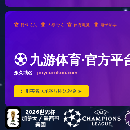
逻辑结构
资源层
提供系统运行所需的物理或虚拟资源，分别对应于常规部