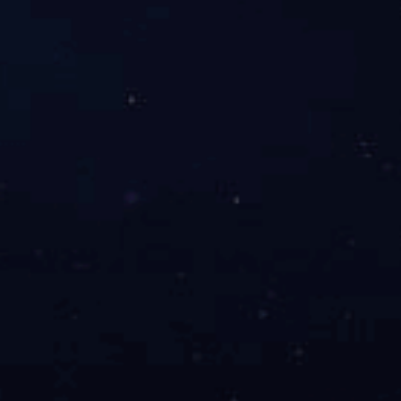
领域
关于九游娱乐（中国）官
方网站
公司概况
能源
荣誉资质
化工
组织架构
联系九游娱乐（中国）官方
事业
网站
能源