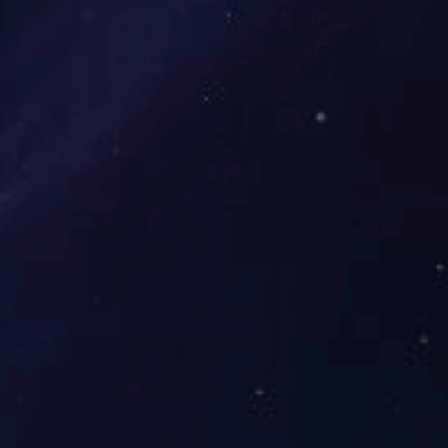
陕西省地方电力公司智能配电网调度运行交易一体化系统
围绕“多指标自趋优”的智能电网理念，实现对变电站
及配电设备的运行状况监测和配电网故障的快速定
位、切除，提高主动识别故障停电能力，缩短停电恢
复时间；通过构建一体化...