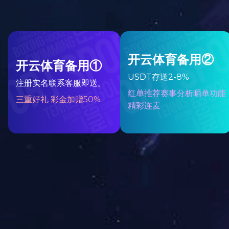
平台层
负责提供与具体业务领域无关的纯IT技术基础组件，用
业务层
提供与特定业务领域相关的基础功能实现与基础架构支撑
服务层
提供标准化的平台及业务服务，屏蔽底层各个模块具体的
访问层
提供服务访问的控制，服务的发现、路由及负载均衡等。
展示层
提供实现业务数据的一体化展示。
平台特点
多：数据采集多、数据存储多、节点应用多
快：软件交付快、部署扩容快、处理速度快