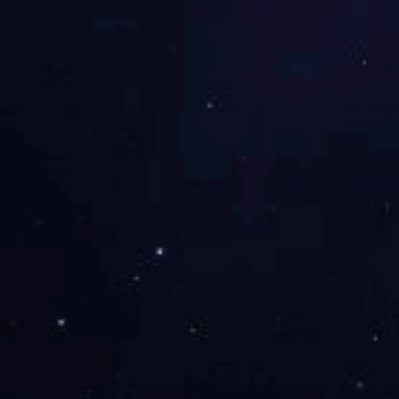
联系九游娱乐（中国）官方网站
我想...
九游娱乐（
站
了解公司热点
智能电网
进行在线留言
智慧能源
寻求九游娱乐（中国）官方
智慧城市
网站
工业互联网
查找岗位需求
节能环保
了解东方家族